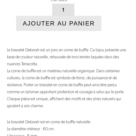
quantité
de
AJOUTER AU PANIER
Bracelet
Deborah
Le bracelet Deborah est un jonc en corne de buffle. Ce bijou présente une
base de couleur naturelle, rehaussée de trois teintes laquées dans des
nuances Terracotta.
La corne de buffle est un matériau naturelle organique. Dans certaines
cultures, la corne de buffle est symbole de force, de puissance et de
résilience. Porter un bracelet en corne de buffle peut ainsi être perçu
comme un talisman apportant protection et courage à celui qui le porte.
Chaque pièce est unique, affichant des motifs et des stries naturels qui
ajoutent à son charme.
Le bracelet Deborah est en corne de buffle naturelle.
Le diamètre intérieur : 60 cm.
L’épaisseur : 6 mm.