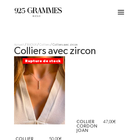
Accueil
/
BIJOUX
/
Colliers
/ Colliers avec zircon
Colliers avec zircon
Rupture de stock
COLLIER
47,00
€
CORDON
JOAN
COLLIER
50,00
€