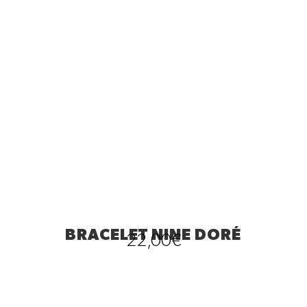
BRACELET NINE DORÉ
22,00
€