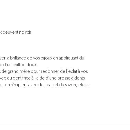
ux peuvent noircir
r la brillance de vos bijoux en appliquant du
de d’un chiffon doux.
tes de grand mère pour redonner de l’éclat à vos
vec du dentifrice à l’aide d’une brosse à dents
s un récipient avec de l'eau et du savon, etc...