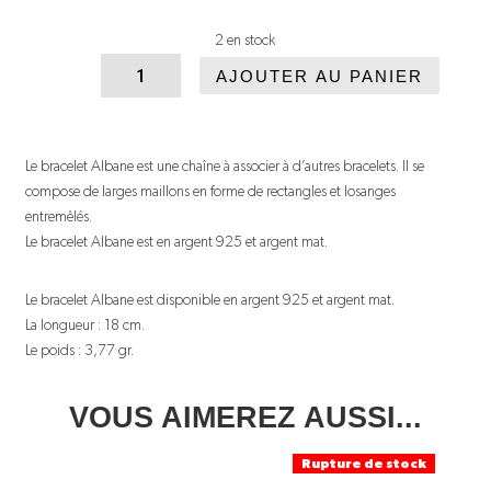
2 en stock
quantité
AJOUTER AU PANIER
de
Bracelet
Le bracelet Albane est une chaîne à associer à d’autres bracelets. Il se
Albane
compose de larges maillons en forme de rectangles et losanges
entremêlés.
Le bracelet Albane est en argent 925 et argent mat.
Le bracelet Albane est disponible en argent 925 et argent mat.
La longueur : 18 cm.
Le poids : 3,77 gr.
VOUS AIMEREZ AUSSI...
Rupture de stock