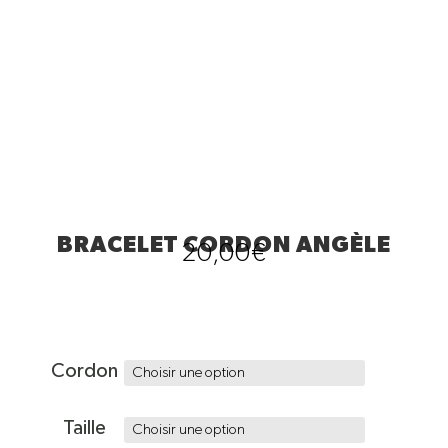
BRACELET CORDON ANGÈLE
20,00
€
Cordon
Taille