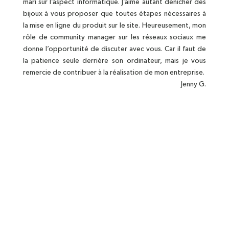
mari sur l’aspect informatique. J’aime autant dénicher des
bijoux à vous proposer que toutes étapes nécessaires à
la mise en ligne du produit sur le site. Heureusement, mon
rôle de community manager sur les réseaux sociaux me
donne l’opportunité de discuter avec vous. Car il faut de
la patience seule derrière son ordinateur, mais je vous
remercie de contribuer à la réalisation de mon entreprise.
Jenny G.
BIJOUX EN ARGENT MASSIF
Bijoux contenant au minimum 92,5%
d'argent
POCHETTE OFFERTE
En coton pour chaque bijoux
LIVRAISON OFFERTE
Dès 70€ d'achat en France