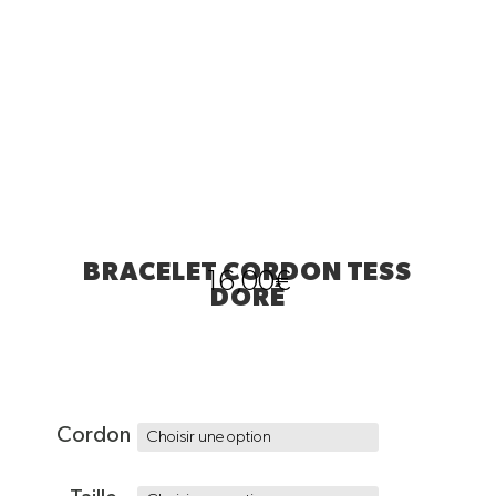
BRACELET CORDON TESS
16,00
€
DORÉ
Cordon