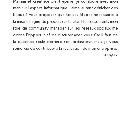
Maman et créatrice d’entreprise, je collabore avec mon
mari sur l’aspect informatique. J’aime autant dénicher des
bijoux à vous proposer que toutes étapes nécessaires à
la mise en ligne du produit sur le site. Heureusement, mon
rôle de community manager sur les réseaux sociaux me
donne l’opportunité de discuter avec vous. Car il faut de
la patience seule derrière son ordinateur, mais je vous
remercie de contribuer à la réalisation de mon entreprise.
Jenny G.
BIJOUX EN ARGENT MASSIF
Bijoux contenant au minimum 92,5%
d'argent
POCHETTE OFFERTE
En coton pour chaque bijoux
LIVRAISON OFFERTE