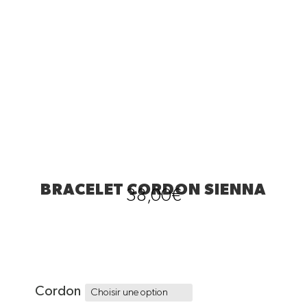
BRACELET CORDON SIENNA
38,00
€
Cordon