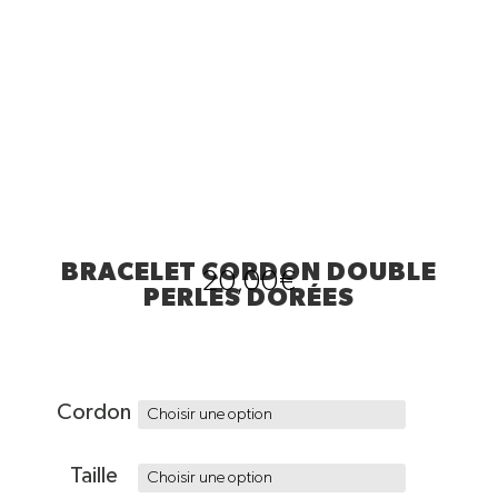
BRACELET CORDON DOUBLE
20,00
€
PERLES DORÉES
Cordon
Taille