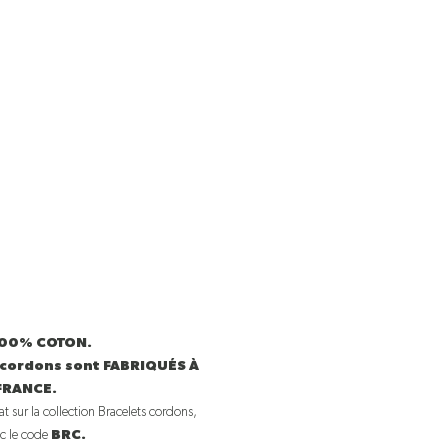
 100% COTON.
 cordons sont FABRIQUÉS À
FRANCE.
t sur la collection Bracelets cordons,
c le code
BRC.