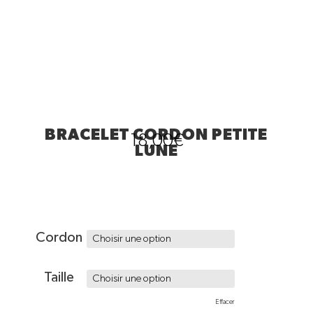
BRACELET CORDON PETITE
18,00
€
LUNE
Cordon
Taille
Effacer