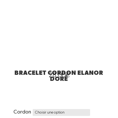
BRACELET CORDON ELANOR
28,00
€
DORÉ
Cordon