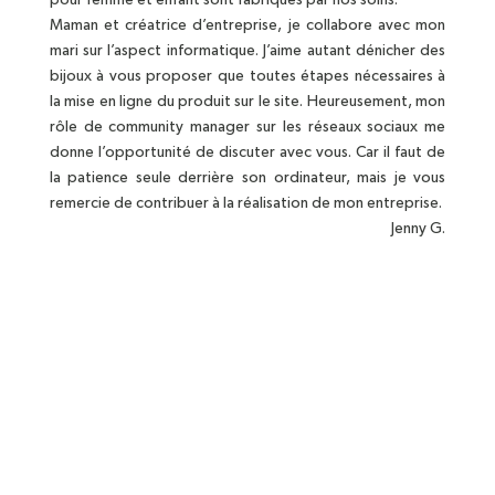
pour femme et enfant sont fabriqués par nos soins.
Maman et créatrice d’entreprise, je collabore avec mon
mari sur l’aspect informatique. J’aime autant dénicher des
bijoux à vous proposer que toutes étapes nécessaires à
la mise en ligne du produit sur le site. Heureusement, mon
rôle de community manager sur les réseaux sociaux me
donne l’opportunité de discuter avec vous. Car il faut de
la patience seule derrière son ordinateur, mais je vous
remercie de contribuer à la réalisation de mon entreprise.
Jenny G.
BIJOUX EN ARGENT MASSIF
Bijoux contenant au minimum 92,5%
d'argent
POCHETTE OFFERTE
En coton pour chaque bijoux