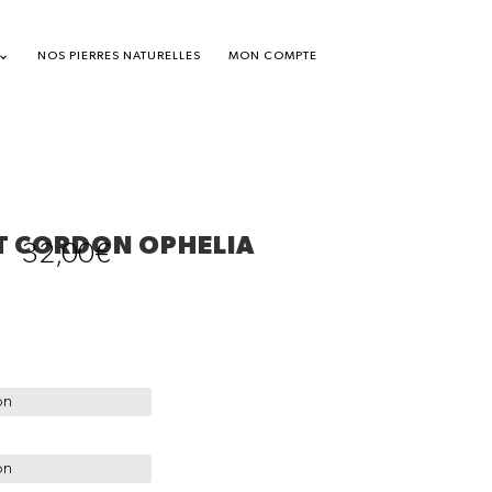
NOS PIERRES NATURELLES
MON COMPTE
T CORDON OPHELIA
32,00
€