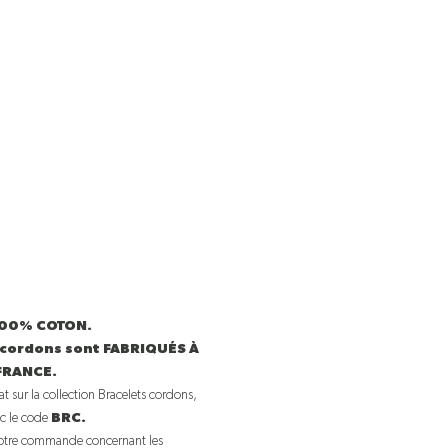
 100% COTON.
 cordons sont FABRIQUÉS À
FRANCE.
t sur la collection Bracelets cordons,
c le code
BRC.
otre commande concernant les