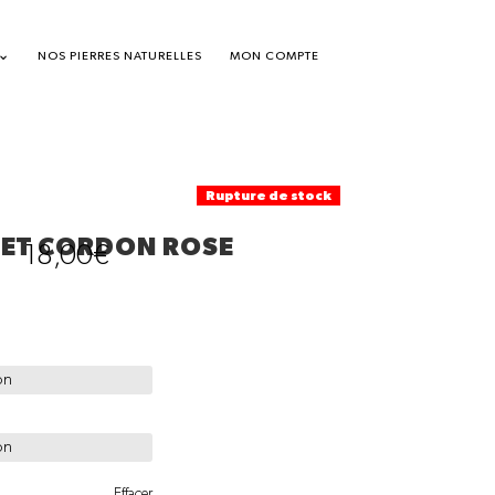
NOS PIERRES NATURELLES
MON COMPTE
Rupture de stock
ET CORDON ROSE
18,00
€
Effacer