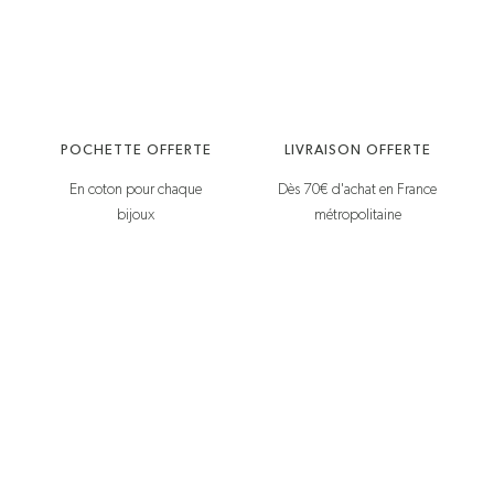
POCHETTE OFFERTE
LIVRAISON OFFERTE
En coton pour chaque
Dès 70€ d'achat en France
bijoux
métropolitaine
Service clients
925 grammes & vous