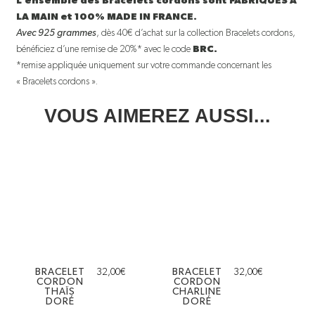
L’ensemble des Bracelets cordons sont FABRIQUÉS À
LA MAIN et 100% MADE IN FRANCE.
Avec 925 grammes
, dès 40€ d’achat sur la collection Bracelets cordons,
bénéficiez d’une remise de 20%* avec le code
BRC.
*remise appliquée uniquement sur votre commande concernant les
« Bracelets cordons ».
VOUS AIMEREZ AUSSI...
BRACELET
32,00
€
BRACELET
32,00
€
CORDON
CORDON
THAÏS
CHARLINE
DORÉ
DORÉ