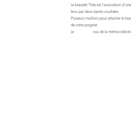
Le bracelet Théa est l’association d’une
tenu par deux barres courbées.
Plusieurs maillons pour attacher le brace
de votre poignet.
Le
collier Mya
issu de la même collecti