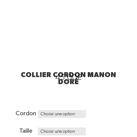
COLLIER CORDON MANON
45,00
€
DORÉ
Cordon
Taille