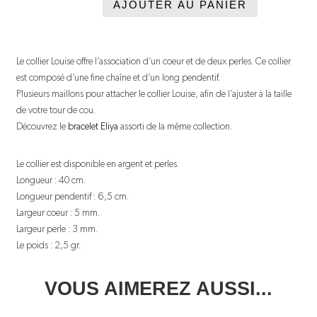
AJOUTER AU PANIER
quantité
de
Collier
Le collier Louise offre l’association d’un coeur et de deux perles. Ce collier
est composé d’une fine chaîne et d’un long pendentif.
Louise
Plusieurs maillons pour attacher le collier Louise, afin de l’ajuster à la taille
de votre tour de cou.
Découvrez le
bracelet Eliya
assorti de la même collection.
Le collier est disponible en argent et perles.
Longueur : 40 cm.
Longueur pendentif : 6,5 cm.
Largeur coeur : 5 mm.
Largeur perle : 3 mm.
Le poids : 2,5 gr.
VOUS AIMEREZ AUSSI...