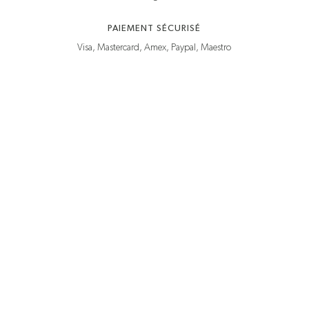
PAIEMENT SÉCURISÉ
Visa, Mastercard, Amex, Paypal, Maestro
925 grammes & vous
Conseils d’entretien
Guide des tailles
CGV
Politique de confidentialité
Mentions légales