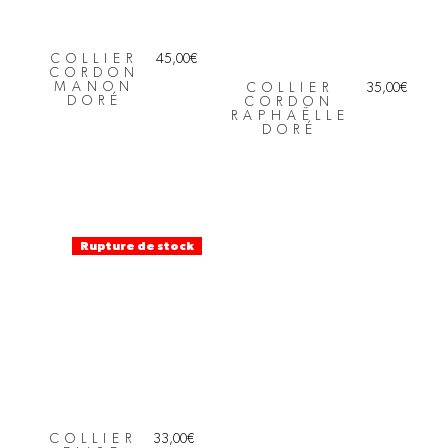
COLLIER
45,00
€
CORDON
MANON
COLLIER
35,00
€
DORÉ
CORDON
RAPHAËLLE
DORÉ
Rupture de stock
COLLIER
33,00
€