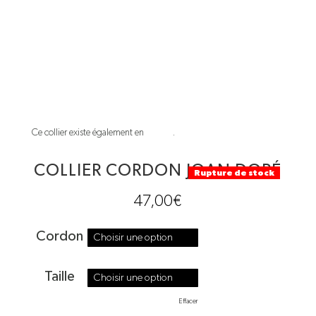
Ce collier existe également en
Argent
.
COLLIER CORDON JOAN DORÉ
Rupture de stock
47,00
€
Cordon
Taille
Effacer