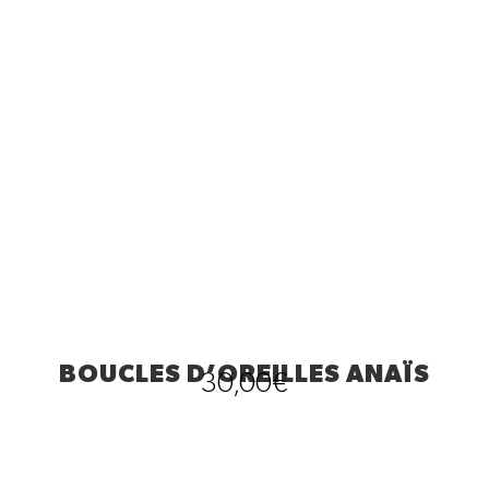
BOUCLES D’OREILLES ANAÏS
30,00
€