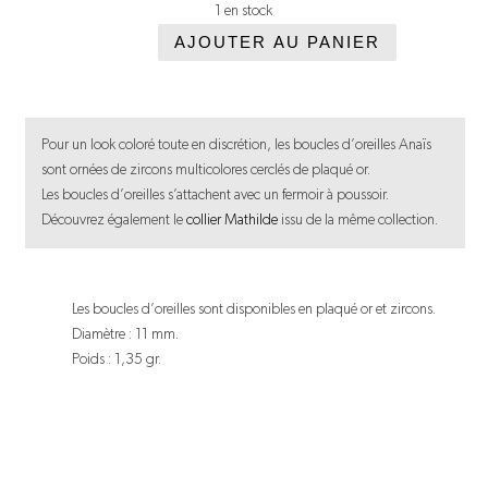
1 en stock
AJOUTER AU PANIER
quantité
de
Boucles
Pour un look coloré toute en discrétion, les boucles d’oreilles Anaïs
d'oreilles
sont ornées de zircons multicolores cerclés de plaqué or.
Anaïs
Les boucles d’oreilles s’attachent avec un fermoir à poussoir.
Découvrez également le
collier Mathilde
issu de la même collection.
Les boucles d’oreilles sont disponibles en plaqué or et zircons.
Diamètre : 11 mm.
Poids : 1,35 gr.