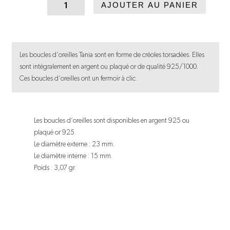
quantité
AJOUTER AU PANIER
de
Boucles
d'oreilles
Les boucles d’oreilles Tania sont en forme de créoles torsadées. Elles
Tania
sont intégralement en argent ou plaqué or de qualité 925/1000.
Ces boucles d’oreilles ont un fermoir à clic.
Les boucles d’oreilles sont disponibles en argent 925 ou
plaqué or 925.
Le diamètre externe : 23 mm.
Le diamètre interne : 15 mm.
Poids : 3,07 gr.