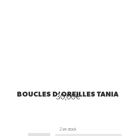
BOUCLES D’OREILLES TANIA
30,00
€
2 en stock