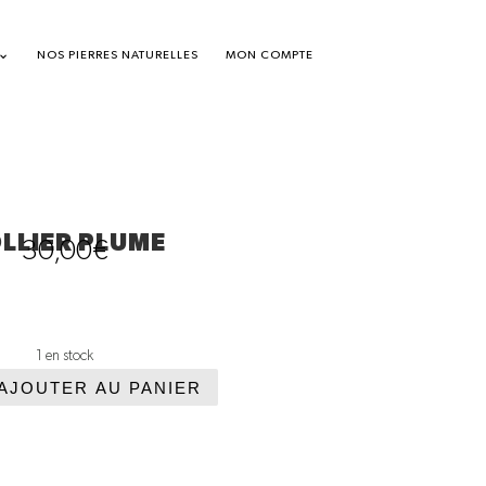
NOS PIERRES NATURELLES
MON COMPTE
LLIER PLUME
30,00
€
1 en stock
AJOUTER AU PANIER
tité
ier