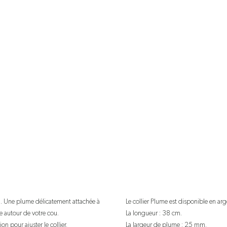
25. Une plume délicatement attachée à
Le collier
Plume est disponible
en arg
se autour de votre cou.
La longueur : 38 cm.
on pour ajuster le collier.
La largeur de plume : 25 mm.