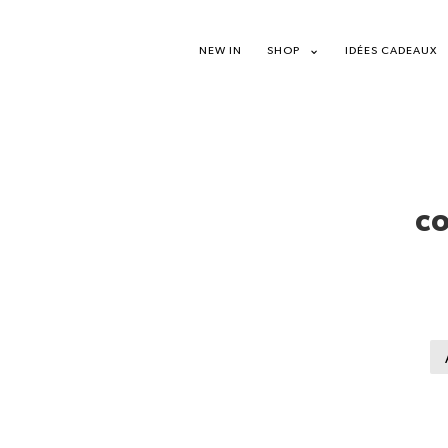
NEW IN
SHOP
IDÉES CADEAUX
CO
quan
de
Coll