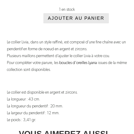
1 en stock
AJOUTER AU PANIER
quantité
de
Collier
Le collier Livia, dans un style raffiné, est composé d’une fine chaîne avec un
pendentif en forme de noeud en argent et zircons.
Livia
Plusieurs maillons permettent d’ajuster le collier Livia à votre cou.
Pour compléter votre parure, les
boucles d’oreilles Lyana
issues de la même
collection sont disponibles.
Le collier est disponible en argent et zircons.
La longueur : 43 cm.
La longueur du pendentif : 20 mm.
La largeur du pendentif : 12 mm.
Le poids : 3,41 gr.
VOUS AIMEREZ AUSSI...