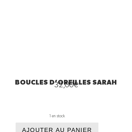
BOUCLES D’OREILLES SARAH
32,00
€
1 en stock
quantité
AJOUTER AU PANIER