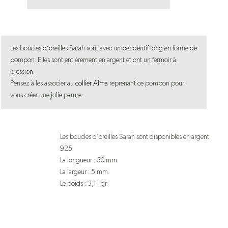
de
Boucles
d'oreilles
Les boucles d’oreilles Sarah sont avec un pendentif long en forme de
Sarah
pompon. Elles sont entièrement en argent et ont un fermoir à
pression.
Pensez à les associer au
collier Alma
reprenant ce pompon pour
vous créer une jolie parure.
Les boucles d’oreilles Sarah sont disponibles en argent
925.
La longueur : 50 mm.
La largeur : 5 mm.
Le poids : 3,11 gr.