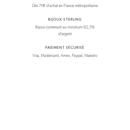
Dès 70€ d'achat en France métropolitaine
BIJOUX STERLING
Bijoux contenant au minimum 92,5%
d'argent
PAIEMENT SÉCURISÉ
Visa, Mastercard, Amex, Paypal, Maestro
925 grammes & vous
Conseils d’entretien
Guide des tailles
CGV