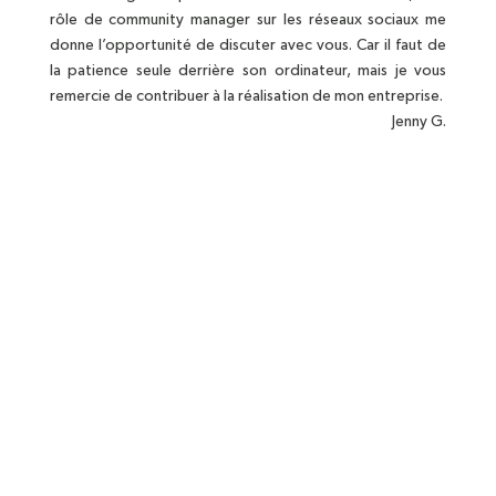
rôle de community manager sur les réseaux sociaux me
donne l’opportunité de discuter avec vous. Car il faut de
la patience seule derrière son ordinateur, mais je vous
remercie de contribuer à la réalisation de mon entreprise.
Jenny G.
BIJOUX EN ARGENT MASSIF
Bijoux contenant au minimum 92,5%
d'argent
POCHETTE OFFERTE
En coton pour chaque bijoux
LIVRAISON OFFERTE
Dès 70€ d'achat en France
métropolitaine