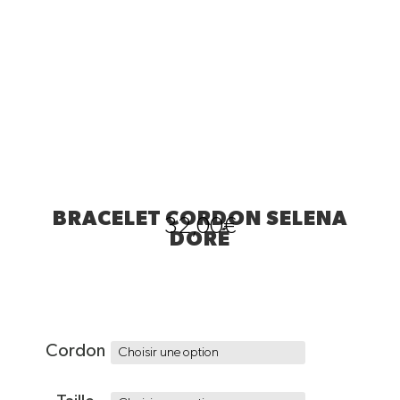
BRACELET CORDON SELENA
32,00
€
DORÉ
Cordon